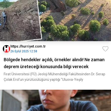
https://hurriyet.com.tr
26 Eylül 2025 12:58
Bölgede hendekler açıldı, örnekler alındı! Ne zaman
deprem üreteceği konusunda bilgi verecek
Fırat Üniversitesi (FÜ) Jeoloji Mühendisliği Fakültesinden Dr. Serap
Çolak Erol'un yürütücülüğünü yaptığı "Uluova-Yeşily