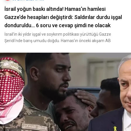
İsrail yoğun baskı altında! Hamas’ın hamlesi
Gazze’de hesapları değiştirdi: Saldırılar durdu işgal
donduruldu... 6 soru ve cevap şimdi ne olacak
İsrail’in iki yıldır işgal ve soykırım politikası yürüttüğü Gazze
Şeridi’nde barış umudu doğdu. Hamas’ın önceki akşam AB