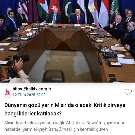
https://halktv.com.tr
12 Ekim 2025 20:00
Dünyanın gözü yarın Mısır da olacak! Kritik zirveye
hangi liderler katılacak?
Mısır devlet televizyonuna bağlı "Al-Qahera News"te yayımlanan
haberde, Şarm el-Şeyh Barış Zirvesi için kentteki güven