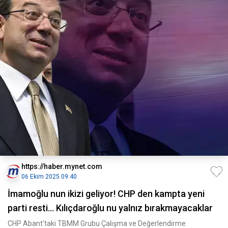
https://haber.mynet.com
06 Ekim 2025 09:40
İmamoğlu nun ikizi geliyor! CHP den kampta yeni
parti resti... Kılıçdaroğlu nu yalnız bırakmayacaklar
CHP Abant'taki TBMM Grubu Çalışma ve Değerlendirme