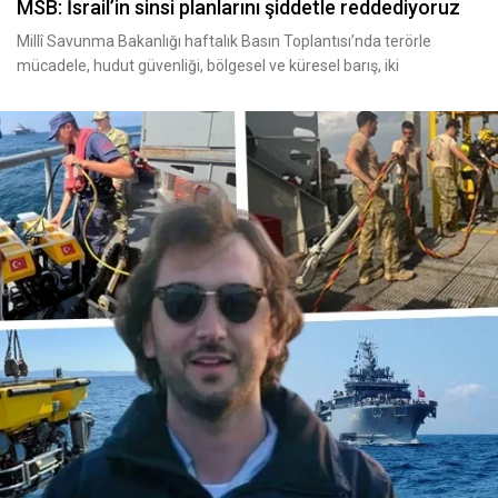
MSB: İsrail’in sinsi planlarını şiddetle reddediyoruz
Millî Savunma Bakanlığı haftalık Basın Toplantısı’nda terörle
mücadele, hudut güvenliği, bölgesel ve küresel barış, iki