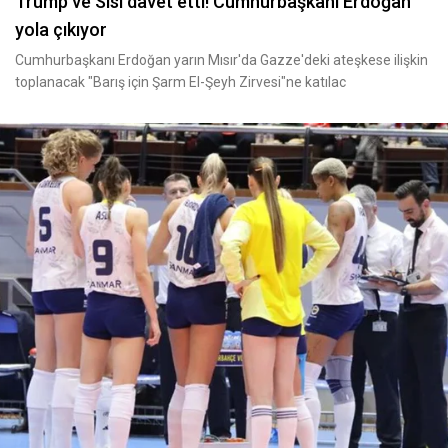
Trump ve Sisi davet etti! Cumhurbaşkanı Erdoğan
yola çıkıyor
Cumhurbaşkanı Erdoğan yarın Mısır'da Gazze'deki ateşkese ilişkin
toplanacak "Barış için Şarm El-Şeyh Zirvesi"ne katılac