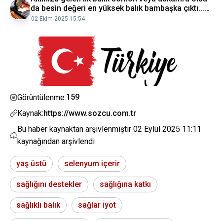
da besin değeri en yüksek balık bambaşka çıktı...
Sözcü Gazetesi
02 Ekim 2025 15:54
159
Görüntülenme:
Kaynak:
https://www.sozcu.com.tr
Bu haber kaynaktan arşivlenmiştir
02 Eylül 2025 11:11
kaynağından arşivlendi
yaş üstü
selenyum içerir
sağlığını destekler
sağlığına katkı
sağlıklı balık
sağlar i̇yot