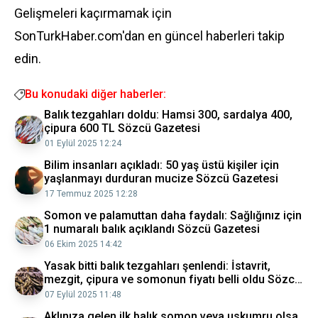
Gelişmeleri kaçırmamak için
SonTurkHaber.com'dan en güncel haberleri takip
edin.
Bu konudaki diğer haberler:
Balık tezgahları doldu: Hamsi 300, sardalya 400,
çipura 600 TL Sözcü Gazetesi
01 Eylül 2025 12:24
Bilim insanları açıkladı: 50 yaş üstü kişiler için
yaşlanmayı durduran mucize Sözcü Gazetesi
17 Temmuz 2025 12:28
Somon ve palamuttan daha faydalı: Sağlığınız için
1 numaralı balık açıklandı Sözcü Gazetesi
06 Ekim 2025 14:42
Yasak bitti balık tezgahları şenlendi: İstavrit,
mezgit, çipura ve somonun fiyatı belli oldu Sözcü
Gazetesi
07 Eylül 2025 11:48
Aklınıza gelen ilk balık somon veya uskumru olsa