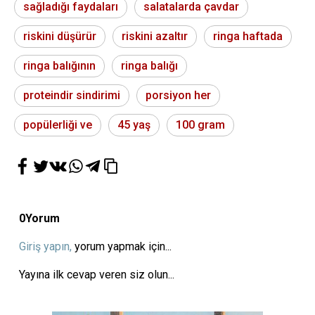
sağladığı faydaları
salatalarda çavdar
riskini düşürür
riskini azaltır
ringa haftada
ringa balığının
ringa balığı
proteindir sindirimi
porsiyon her
popülerliği ve
45 yaş
100 gram
0
Yorum
Giriş yapın,
yorum yapmak için...
Yayına ilk cevap veren siz olun...