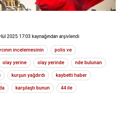
ylül 2025 17:03
kaynağından arşivlendi
vcının incelemesinin
polis ve
olay yerine
olay yerinde
nde bulunan
i
kurşun yağdırdı
kaybetti haber
da
karşılaştı bunun
44 ile