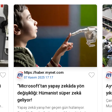
https://haber.mynet.com
07 Kasım 2025 17:17
i
“Microsoft’tan yapay zekâda yön
Ay
değişikliği: Hümanist süper zekâ
yık
geliyor!
Çan
n
Müd
Yapay zekâ yarışı her geçen gün hızlanıyor.
müc