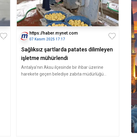
https://haber.mynet.com
07 Kasım 2025 17:17
Sağlıksız şartlarda patates dilimleyen
işletme mühürlendi
Antalya’nın Aksu ilçesinde bir ihbar üzerine
harekete geçen belediye zabıta müdürlüğü
ekipleri, Aksu İlçe Tarım ve Orm