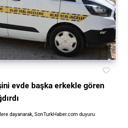
Eşini evde başka erkekle gören
dırdı
rilere dayanarak, SonTurkHaber.com duyuru