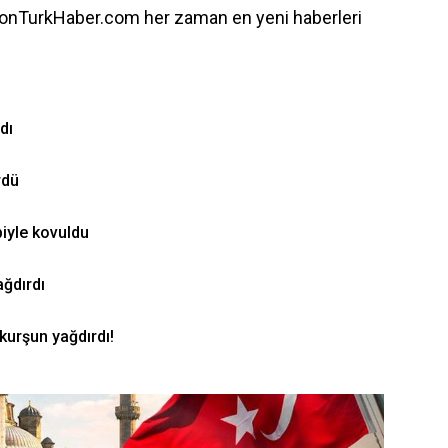
onTurkHaber.com her zaman en yeni haberleri
dı
rdü
biyle kovuldu
ğdırdı
urşun yağdırdı!