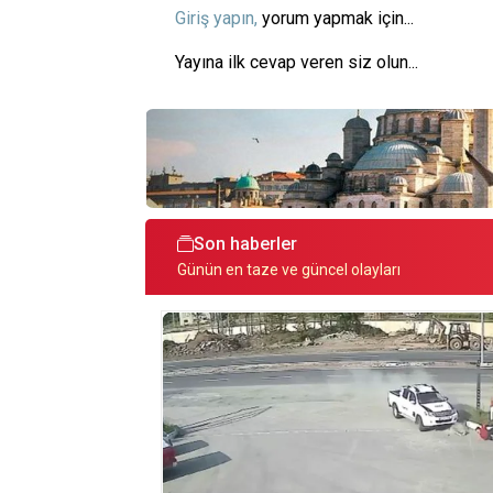
Giriş yapın,
yorum yapmak için...
Yayına ilk cevap veren siz olun...
Son haberler
Günün en taze ve güncel olayları