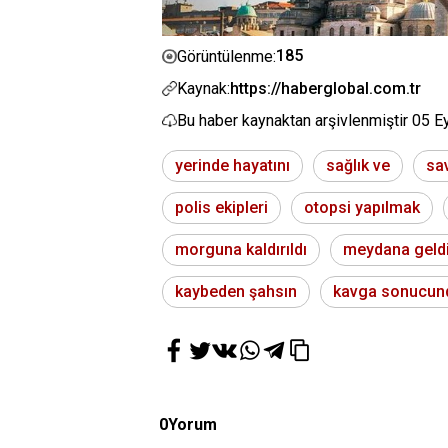
185
Görüntülenme:
Kaynak:
https://haberglobal.com.tr
Bu haber kaynaktan arşivlenmiştir
05 E
yerinde hayatını
sağlık ve
sa
polis ekipleri
otopsi yapılmak
morguna kaldırıldı
meydana geld
kaybeden şahsın
kavga sonucun
0
Yorum