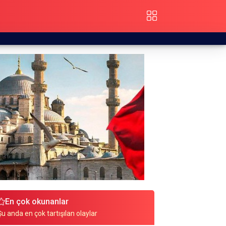
En çok okunanlar
Şu anda en çok tartışılan olaylar