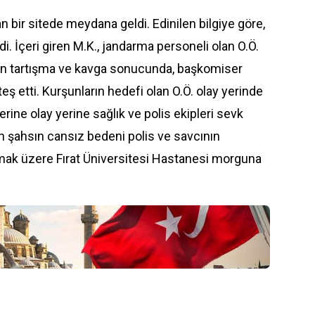
 bir sitede meydana geldi. Edinilen bilgiye göre,
i. İçeri giren M.K., jandarma personeli olan O.Ö.
ıkan tartışma ve kavga sonucunda, başkomiser
teş etti. Kurşunların hedefi olan O.Ö. olay yerinde
rine olay yerine sağlık ve polis ekipleri sevk
en şahsın cansız bedeni polis ve savcının
mak üzere Fırat Üniversitesi Hastanesi morguna