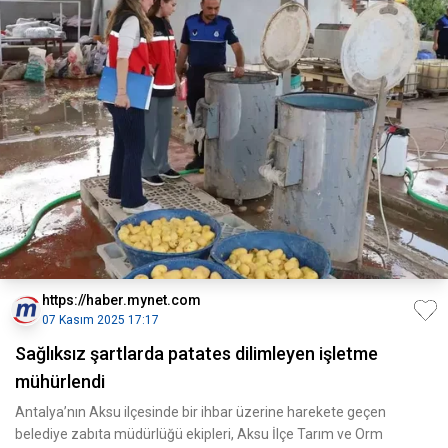
https://haber.mynet.com
07 Kasım 2025 17:17
Sağlıksız şartlarda patates dilimleyen işletme
mühürlendi
Antalya’nın Aksu ilçesinde bir ihbar üzerine harekete geçen
belediye zabıta müdürlüğü ekipleri, Aksu İlçe Tarım ve Orm