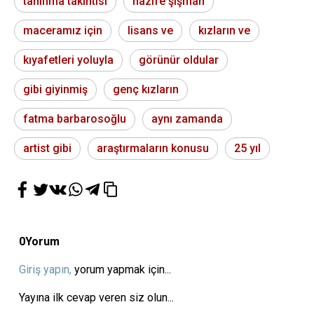
tanınma takıntısı
nazife şişman
maceramız için
lisans ve
kızların ve
kıyafetleri yoluyla
görünür oldular
gibi giyinmiş
genç kızların
fatma barbarosoğlu
aynı zamanda
artist gibi
araştırmaların konusu
25 yıl
0
Yorum
Giriş yapın,
yorum yapmak için...
Yayına ilk cevap veren siz olun...