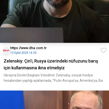
https://www.dha.com.tr
13 Eylül 2025 16:33
Zelenskiy: Çin’i, Rusya üzerindeki nüfuzunu barış
için kullanmasına ikna etmeliyiz
Ukrayna Devlet Başkanı Volodimir Zelenskiy, sosyal medya
hesabından yaptığı açıklamada, “Putin Avrupa'ya, Amerika'ya, Ba