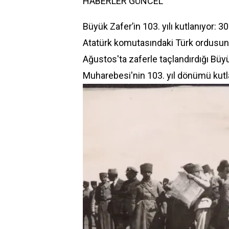
HABERLER
GÜNCEL
Büyük Zafer’in 103. yılı kutlanıyor:
Atatürk komutasındaki Türk ordusu
Ağustos'ta zaferle taçlandırdığı B
Muharebesi'nin 103. yıl dönümü kutl