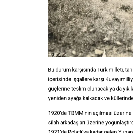
Bu durum karşısında Türk milleti, ta
içerisinde işgallere karşı Kuvayımilliy
güçlerine teslim olunacak ya da yıkıla
yeniden ayağa kalkacak ve küllerind
1920'de TBMM'nin açılması üzerine işg
silah arkadaşları üzerine yoğunlaştırd
1921'de Polatlı'ya kadar gelen Yunan