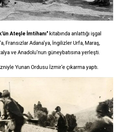
rk'ün Ateşle İmtihanı''
kitabında anlattığı işgal
a, Fransızlar Adana'ya, İngilizler Urfa, Maraş,
talya ve Anadolu'nun güneybatısına yerleşti.
 izniyle Yunan Ordusu İzmir'e çıkarma yaptı.