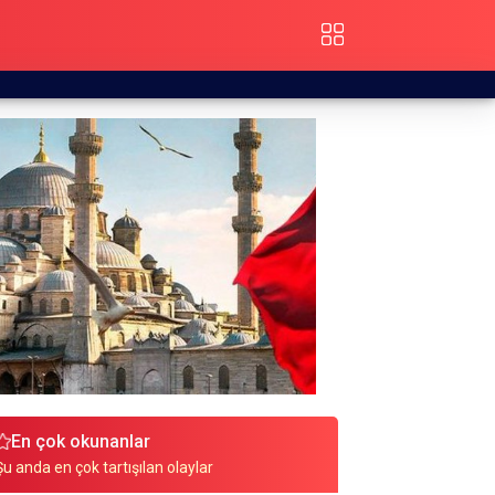
En çok okunanlar
Şu anda en çok tartışılan olaylar