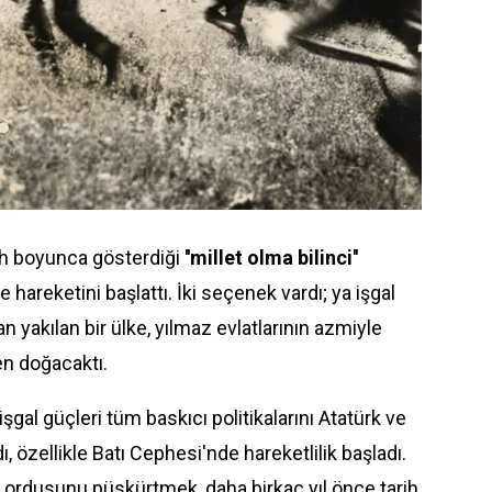
rih boyunca gösterdiği
''millet olma bilinci''
e hareketini başlattı. İki seçenek vardı; ya işgal
n yakılan bir ülke, yılmaz evlatlarının azmiyle
en doğacaktı.
al güçleri tüm baskıcı politikalarını Atatürk ve
ı, özellikle Batı Cephesi'nde hareketlilik başladı.
 ordusunu püskürtmek, daha birkaç yıl önce tarih