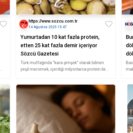
https://www.sozcu.com.tr
14 Ağustos 2025 15:47
Yumurtadan 10 kat fazla protein,
Bu
etten 25 kat fazla demir içeriyor
dö
Sözcü Gazetesi
dö
ed
Türk mutfağında “kara şimşek” olarak bilinen
Basi
yeşil mercimek, içerdiği milyonlarca protein ile
mak
özellikle et tüketmeyenle
suy