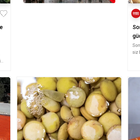
te
Son
güç
Son
siz
n
besl
i