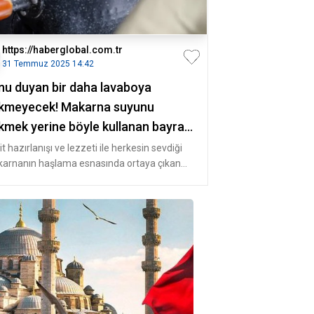
https://haberglobal.com.tr
31 Temmuz 2025 14:42
nu duyan bir daha lavaboya
kmeyecek! Makarna suyunu
kmek yerine böyle kullanan bayram
iyor
t hazırlanışı ve lezzeti ile herkesin sevdiği
arnanın haşlama esnasında ortaya çıkan
u çoğu zaman lavaboya dö