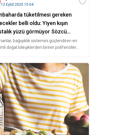
12 Eylül 2025 15:04
nbaharda tüketilmesi gereken
ecekler belli oldu: Yiyen kışın
stalık yüzü görmüyor Sözcü
zetesi
anlar, bağışıklık sistemini güçlendiren en
li doğal bileşiklerden birinin polifenoller
ğunu belirtti. Parlak