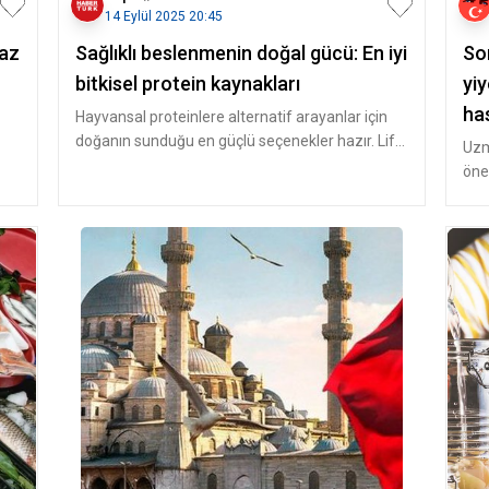
14 Eylül 2025 20:45
yaz
Sağlıklı beslenmenin doğal gücü: En iyi
So
bitkisel protein kaynakları
yiy
ha
Hayvansal proteinlere alternatif arayanlar için
doğanın sunduğu en güçlü seçenekler hazır. Lif,
Ga
Uzm
vitamin ve mineral zeng
önem
oldu