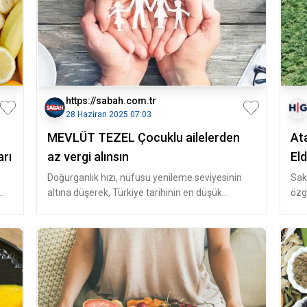
https://sabah.com.tr
28 Haziran 2025 07:03
MEVLÜT TEZEL Çocuklu ailelerden
At
arı
az vergi alınsın
Eld
Doğurganlık hızı, nüfusu yenileme seviyesinin
Sak
altına düşerek, Türkiye tarihinin en düşük
özg
seviyesi olan 1,48'e geriledi.
ve 