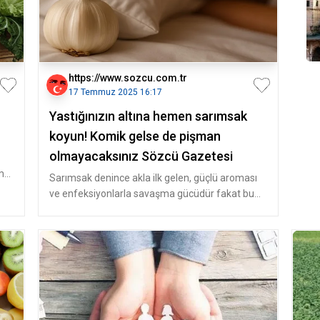
https://www.sozcu.com.tr
17 Temmuz 2025 16:17
Yastığınızın altına hemen sarımsak
koyun! Komik gelse de pişman
olmayacaksınız Sözcü Gazetesi
ama
Sarımsak denince akla ilk gelen, güçlü aroması
ve enfeksiyonlarla savaşma gücüdür fakat bu
şifalı besin yalnızca bağışı