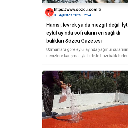
https://www.sozcu.com.tr
31 Ağustos 2025 12:54
Hamsi, levrek ya da mezgit değil: İş
eylül ayında sofraların en sağlıklı
balıkları Sözcü Gazetesi
Uzmanlara göre eylül ayında yağmur sularını
denizlere karışmasıyla birlikte bazı balık türler
irileşiyor ve lezzetini