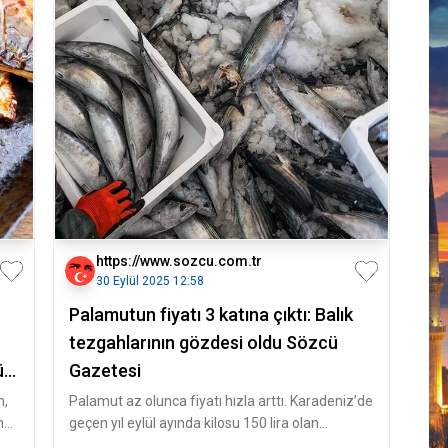
https://www.sozcu.com.tr
30 Eylül 2025 12:58
Palamutun fiyatı 3 katına çıktı: Balık
tezgahlarının gözdesi oldu Sözcü
ü
Gazetesi
n,
Palamut az olunca fiyatı hızla arttı. Karadeniz’de
n
geçen yıl eylül ayında kilosu 150 lira olan
palamut, bu yıl 450 lira