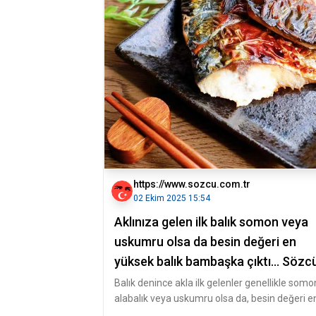
https://www.sozcu.com.tr
02 Ekim 2025 15:54
Aklınıza gelen ilk balık somon veya
uskumru olsa da besin değeri en
yüksek balık bambaşka çıktı... Sözc
Gazetesi
Balık denince akla ilk gelenler genellikle somo
alabalık veya uskumru olsa da, besin değeri e
yüksek ve en sağlıklı